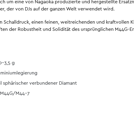
ich um eine von Nagaoka produzierte und hergestellte Ersatz
r, der von DJs auf der ganzen Welt verwendet wird.
 Schalldruck, einen feinen, weitreichenden und kraftvollen K
ten der Robustheit und Solidität des ursprünglichen M44G-Er
0-3,5 g
luminiumlegierung
il sphärischer verbundener Diamant
: M44G/M44-7