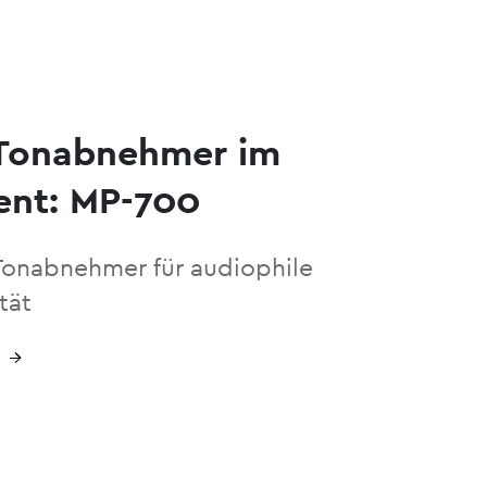
Tonabnehmer im
ent: MP-700
Tonabnehmer für audiophile
tät