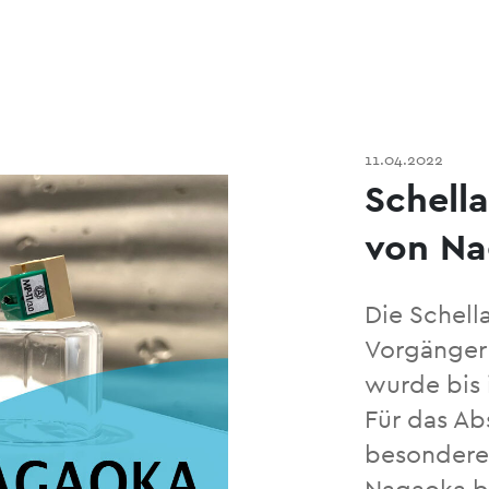
11.04.2022
Schell
von N
Die Schella
Vorgänger 
wurde bis i
Für das Abs
besondere
Nagaoka bi